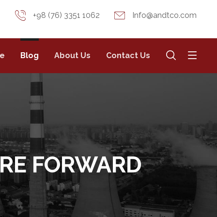
+98 (76) 3351 1062
Info@andtco.com
e
Blog
About Us
Contact Us
ORE FORWARD