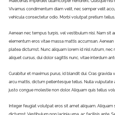
Maecenas imperdiet ullamcorper hendrerit. Quisque nisi m
Vivamus condimentum diam velit, nec semper velit accums
vehicula consectetur odio. Morbi volutpat pretium tellus
Aenean nec tempus turpis, vel vestibulum nisi. Nam sit am
elementum eros vitae massa mattis accumsan. Aenean tri
platea dictumst. Nunc aliquam lorem id nisl rutrum, nec m
aliquet cursus, dui dolor sagittis nunc, vitae interdum ante
Curabitur et maximus purus, id blandit dui. Cras gravid
arcu mattis, dictum pellentesque tellus. Nulla vulputa
justo congue molestie non dolor. Aliquam quis tellus volu
Integer feugiat volutpat eros sit amet aliquam. Aliquam
dictumst. Vestibulum non lacinia urna, ac facilisis ante