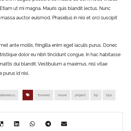
Etiam ut mi magna. Mauris quis blandit lectus. Nunc
t massa auctor euismod. Phasellus in nisi et orci suscipit
et ante mollis, fringilla enim eget iaculis purus. Donec
stique dolor eu nibh tincidunt congue. In hac habitasse
attis dui blandit. Vestibulum a maximus, nisl vitae
 purus id nisi.
ellaneous
forward
move
project
tip
tips