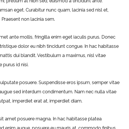
i, pretium at nibh sed, euismod a tincidunt ante.
an eget. Curabitur nunc quam, lacinia sed nisl et,
. Praesent non lacinia sem.
et ante mollis, fringilla enim eget iaculis purus. Donec
stique dolor eu nibh tincidunt congue. In hac habitasse
attis dui blandit. Vestibulum a maximus, nisl vitae
 purus id nisi.
a vulputate posuere. Suspendisse eros ipsum, semper vitae
te augue sed interdum condimentum. Nam nec nulla vitae
tpat, imperdiet erat at, imperdiet diam.
 sit amet posuere magna. In hac habitasse platea
. Sed enim augue, posuere eu mauris at, commodo finibus