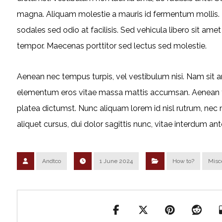
magna. Aliquam molestie a mauris id fermentum mollis. 
sodales sed odio at facilisis. Sed vehicula libero sit ame
tempor. Maecenas porttitor sed lectus sed molestie.
Aenean nec tempus turpis, vel vestibulum nisi. Nam sit am
elementum eros vitae massa mattis accumsan. Aenean tri
platea dictumst. Nunc aliquam lorem id nisl rutrum, nec m
aliquet cursus, dui dolor sagittis nunc, vitae interdum ante
Andtco
1 June 2024
How to?
Misc