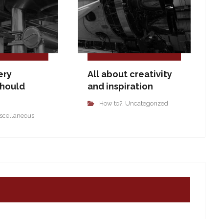
ery
All about creativity
should
and inspiration
How to?
Uncategorized
,
scellaneous