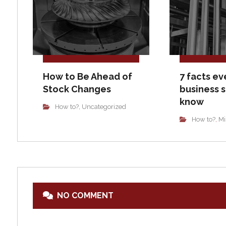
How to Be Ahead of
7 facts ev
Stock Changes
business 
know
How to?
Uncategorized
,
How to?
Mi
,
NO COMMENT